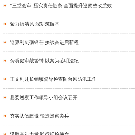
“三堂会审”压实责任链条 全面提升巡察整改质效
聚力扬清风 深耕筑廉基
巡察利剑砺锋芒 接续奋进启新程
旁听庭审敲警钟 以案为鉴明法纪
王文刚赴长铺镇督导检查防台风防汛工作
县委巡察工作领导小组会议召开
夯实队伍建设 锻造巡察尖兵
汲取奋进力量 践行纪检使命