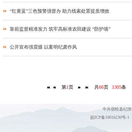
“红黄蓝”三色预警强督办 助力线索处置提质增效
靠前监督精准发力 筑牢高标准农田建设 “防护墙”
公开宣布强震慑 以案明纪肃作风
第
1
页
共
66
页
1305
条 
中共宿松县纪
皖ICP备10016230号-1