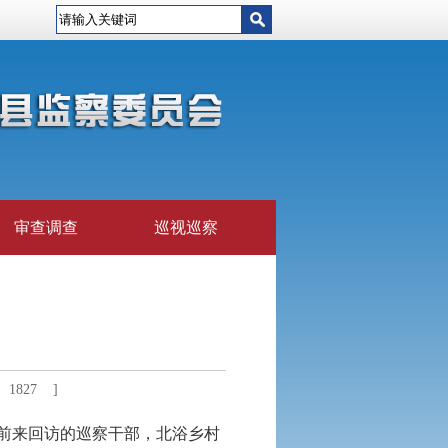
审查调查
巡视巡察
1827 ]
对前来回访的巡察干部，北浴乡村