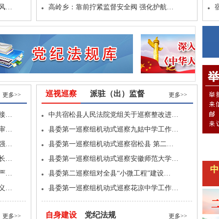
风…
高岭乡：靠前拧紧监督安全阀 强化护航…
巡视巡察
派驻（出）监督
更多>>
更多>>
接…
中共宿松县人民法院党组关于巡察整改进…
审…
县委第一巡察组机动式巡察九姑中学工作…
强…
县委第一巡察组机动式巡察宿松县 第二…
长…
县委第一巡察组机动式巡察安徽师范大学…
严…
县委第二巡察组对全县“小微工程”建设…
义…
县委第一巡察组机动式巡察花凉中学工作…
自身建设
党纪法规
更多>>
更多>>