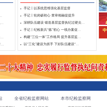
手记丨以系统思维强化基层监督
手记丨轮岗砺初心 查审相融促提升
…
深耕队伍建设 锻造基层监督执纪过硬尖…
职…
手记丨纪检新兵“炼”初心 一线办案促…
构建“三位一体”工作格局 提升基层监…
干…
以“三化”建设为抓手 下好队伍建设“…
者…
站
全省纪检监察网站
本市纪检监察网