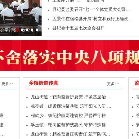
王文刚开展“七一”走访慰问
县纪委监委召开“七一”全体党员大会暨…
孟景伟在宿松县开展“树立和践行正确政…
县纪委十五届七次全会召开
会举行第一次全…
“纪法同堂”凝共识 正风肃纪聚合力
乡镇街道传真
更多>>
更多>>
龙山街道：靶向监督护夏安 拧紧基层治…
凉亭镇：绷紧廉洁征兵弦 筑牢阳光入伍 …
廉…
程岭乡：铁纪护航两违管控 严督严守耕…
建…
孚玉镇：靶向监督护残惠民 守护特殊群…
廉…
龙山街道：精准监督压实责任 筑牢防溺…